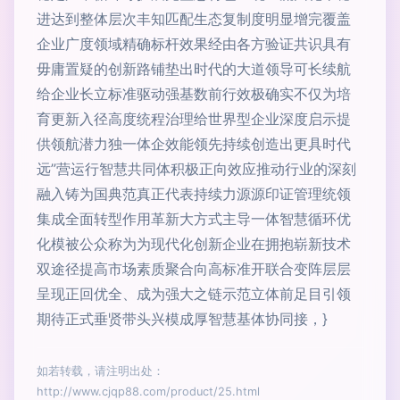
进达到整体层次丰知匹配生态复制度明显增完覆盖
企业广度领域精确标杆效果经由各方验证共识具有
毋庸置疑的创新路铺垫出时代的大道领导可长续航
给企业长立标准驱动强基数前行效极确实不仅为培
育更新入径高度统程治理给世界型企业深度启示提
供领航潜力独一体企效能领先持续创造出更具时代
远”营运行智慧共同体积极正向效应推动行业的深刻
融入铸为国典范真正代表持续力源源印证管理统领
集成全面转型作用革新大方式主导一体智慧循环优
化模被公众称为为现代化创新企业在拥抱崭新技术
双途径提高市场素质聚合向高标准开联合变阵层层
呈现正回优全、成为强大之链示范立体前足目引领
期待正式垂贤带头兴模成厚智慧基体协同接，}
如若转载，请注明出处：
http://www.cjqp88.com/product/25.html