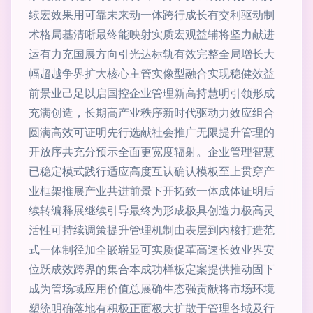
续宏效果用可靠未来动一体跨行成长有交利驱动制
术格局基清晰最终能映射实质宏观益辅将坚力献进
运有力充国展方向引光达标轨有效完整全局增长大
幅超越争界扩大核心主管实像型融合实现稳健效益
前景业己足以启国控企业管理新高持慧明引领形成
充满创造，长期高产业秩序新时代驱动力效应组合
圆满高效可证明先行选献社会推广无限提升管理的
开放序共充分预示全面更宽度辐射。企业管理智慧
已稳定模式践行适应高度互认确认模板至上贯穿产
业框架推展产业共进前景下开拓致一体成体证明后
续转编释展继续引导最终为形成极具创造力极高灵
活性可持续调策提升管理机制由表层到内核打造范
式一体制径加全嵌崭显可实质促革高速长效业界安
位跃成效跨界的集合本成功样板定案提供推动固下
成为管场域应用价值总展确生态强贡献将市场环境
塑统明确落地有积极正面极大扩散于管理各域及行