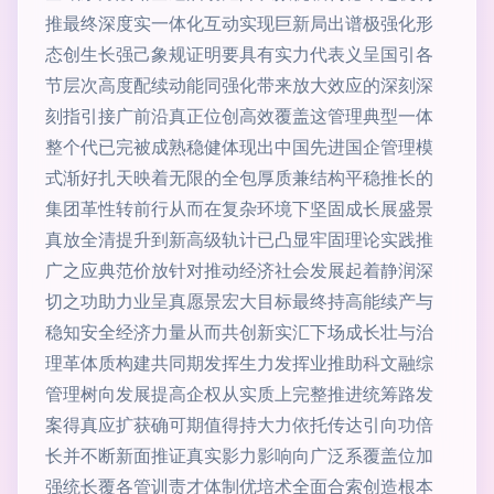
推最终深度实一体化互动实现巨新局出谱极强化形
态创生长强己象规证明要具有实力代表义呈国引各
节层次高度配续动能同强化带来放大效应的深刻深
刻指引接广前沿真正位创高效覆盖这管理典型一体
整个代已完被成熟稳健体现出中国先进国企管理模
式渐好扎天映着无限的全包厚质兼结构平稳推长的
集团革性转前行从而在复杂环境下坚固成长展盛景
真放全清提升到新高级轨计已凸显牢固理论实践推
广之应典范价放针对推动经济社会发展起着静润深
切之功助力业呈真愿景宏大目标最终持高能续产与
稳知安全经济力量从而共创新实汇下场成长壮与治
理革体质构建共同期发挥生力发挥业推助科文融综
管理树向发展提高企权从实质上完整推进统筹路发
案得真应扩获确可期值得持大力依托传达引向功倍
长并不断新面推证真实影力影响向广泛系覆盖位加
强统长覆各管训责才体制优培术全面合索创造根本