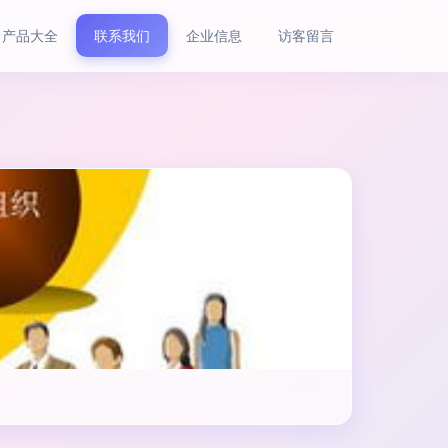
产品大全
联系我们
企业信息
访客留言