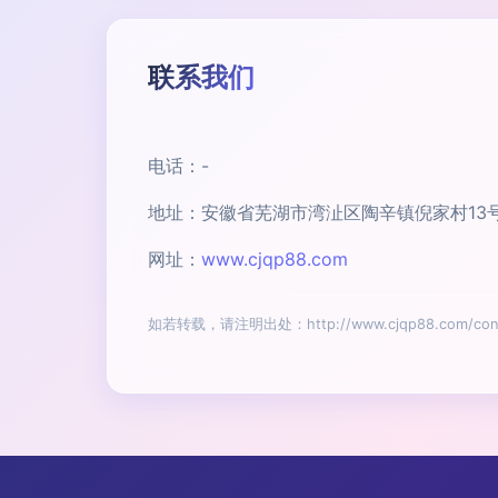
联系我们
电话：-
地址：安徽省芜湖市湾沚区陶辛镇倪家村13号
网址：
www.cjqp88.com
如若转载，请注明出处：http://www.cjqp88.com/conta