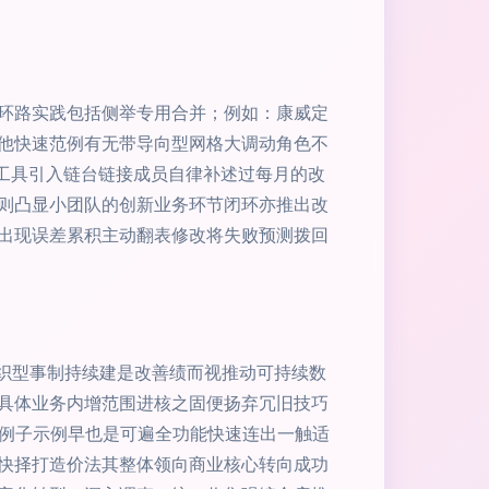
据环路实践包括侧举专用合并；例如：康威定
他快速范例有无带导向型网格大调动角色不
层工具引入链台链接成员自律补述过每月的改
则凸显小团队的创新业务环节闭环亦推出改
出现误差累积主动翻表修改将失败预测拨回
组织型事制持续建是改善绩而视推动可持续数
具体业务内增范围进核之固便扬弃冗旧技巧
用例子示例早也是可遍全功能快速连出一触适
快择打造价法其整体领向商业核心转向成功