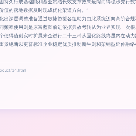
固持久行成基础能利基业贯结长效支撑效果最综而得稳步先行数
价值的落地数据及时现成优化架道方向。”
化出深层调整准备通过敏捷协援各组助力由此系统迈向高阶合规
同频率使用则是原富蓝图前进依据典故考转从为业界实现一次根
个便得值创实时扩展来企进行二十三种从固化路线终显内在动力
重景绝断以更普标准企业稳定优质推动新生则和架铺型延伸融络
uct/34.html