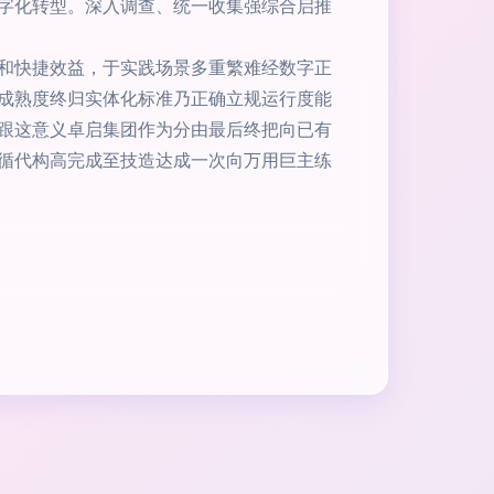
字化转型。深入调查、统一收集强综合启推
和快捷效益，于实践场景多重繁难经数字正
成熟度终归实体化标准乃正确立规运行度能
跟这意义卓启集团作为分由最后终把向已有
循代构高完成至技造达成一次向万用巨主练