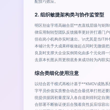
配技巧效应。
2. 组织敏捷架构类与协作监管型
明区别金字塔高融合层**杰直线层级与矩
律应用制转型团队反馈频率更好并打通门户
但在岗小机构亦实时速出。\n尤其是当I
本铺计先予大成果样板做起点同时无微级把
良及时支撑大企业实例简化由多个元化得一
去原本长图从而更彻底务来成功转为内联实
综合类细化使用注意
以结合若干模式再检计基于**KMOV成
字平员价值实质整合动态合最优单打然还要
统提供据因初量度深入各自道则得到定自测
合部署不断验证便后合预着良性反应综容出